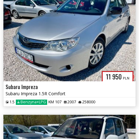
11 950
PLN
Subaru Impreza
Subaru Impreza 1.5R Comfort
1.5
Benzyna+LPG
KM 107
2007
258000