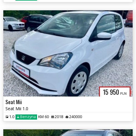
15 950
PLN
Seat Mii
Seat Mii 1.0
1.0
Benzyna
KM 60
2018
240000