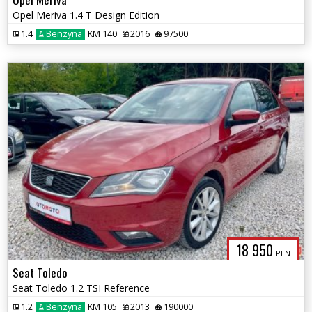
Opel Meriva 1.4 T Design Edition
1.4
Benzyna
KM 140
2016
97500
18 950
PLN
Seat Toledo
Seat Toledo 1.2 TSI Reference
1.2
Benzyna
KM 105
2013
190000