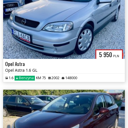
5 950
PLN
Opel Astra
Opel Astra 1.6 GL
TOLANDLASK
1.6
Benzyna
KM 75
2002
148000