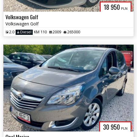
18 950
PLN
Volkswagen Golf
Volkswagen Golf
2.0
Diesel
KM 110
2009
265000
30 950
PLN
Opel Meriva