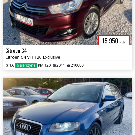
15 950
PLN
Citroën C4
Citroën C4 VTi 120 Exclusive
1.6
Benzyna
KM 120
2011
210000