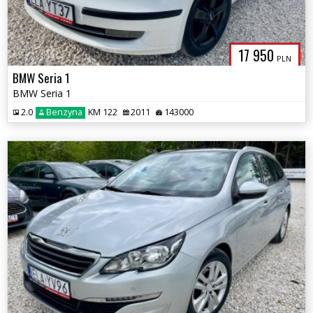
17 950
PLN
BMW Seria 1
BMW Seria 1
2.0
Benzyna
KM 122
2011
143000