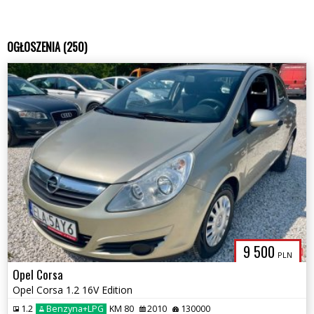
OGŁOSZENIA (250)
9 500
PLN
Opel Corsa
Opel Corsa 1.2 16V Edition
1.2
Benzyna+LPG
KM 80
2010
130000