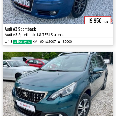
19 950
PLN
Audi A3 Sportback
Audi A3 Sportback 1.8 TFSI S tronic S line Sportpaket Plus
1.8
Benzyna
KM 160
2007
180000