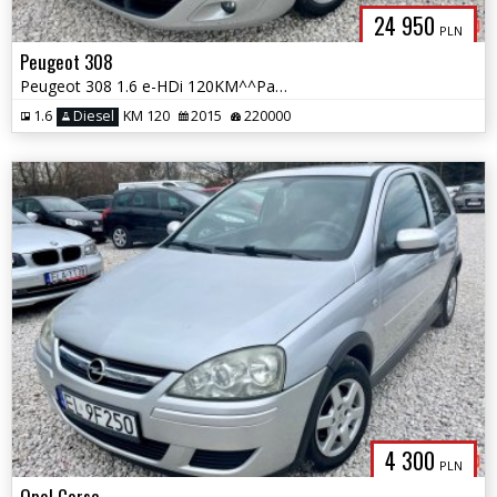
24 950
PLN
Peugeot 308
Peugeot 308 1.6 e-HDi 120KM^^Panorama^^Nawigacja^^Klimatronic^^Busines
1.6
Diesel
KM 120
2015
220000
4 300
PLN
Opel Corsa