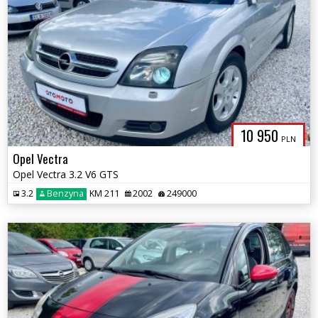
10 950
PLN
Opel Vectra
Opel Vectra 3.2 V6 GTS
3.2
Benzyna
KM 211
2002
249000