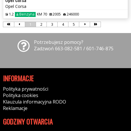
Opel Corsa
1.2
Benzyna
KM 70
2005
246000
1
2
3
4
5
Potrzebujesz pomocy?
Zadzwoń 663-082-581 / 601-746-875
INFORMACJE
Polityka prywatności
Polityka cookies
Klauzula informacyjna RODO
Reklamacje
GODZINY OTWARCIA