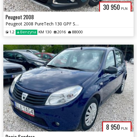
30 950
PLN
Peugeot 2008
Peugeot 2008 PureTech 130 GPF Stop&Start Allure
1.2
Benzyna
KM 130
2016
88000
8 950
PLN
Dacia Sandero