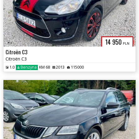
14 950
PLN
Citroën C3
Citroën C3
1.0
Benzyna
KM 68
2013
115000