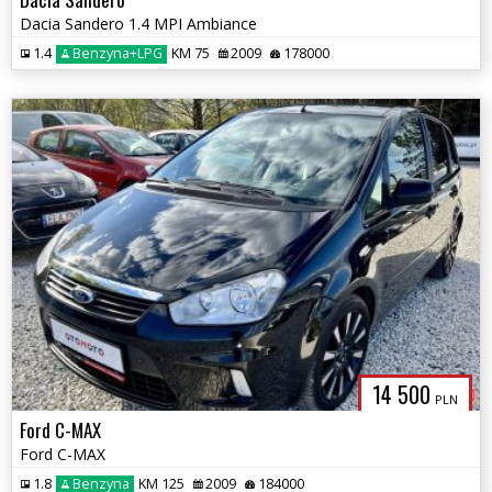
Dacia Sandero 1.4 MPI Ambiance
1.4
Benzyna+LPG
KM 75
2009
178000
14 500
PLN
Ford C-MAX
Ford C-MAX
1.8
Benzyna
KM 125
2009
184000