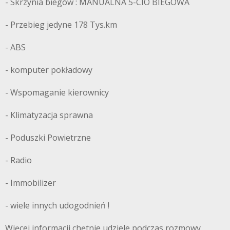
TOLANDLASK
- Skrzynia biegów : MANUALNA 5-CIO BIEGOWA
- Przebieg jedyne 178 Tys.km
- ABS
- komputer pokładowy
- Wspomaganie kierownicy
- Klimatyzacja sprawna
- Poduszki Powietrzne
- Radio
- Immobilizer
- wiele innych udogodnień !
Więcej informacji chętnie udziele podczas rozmowy