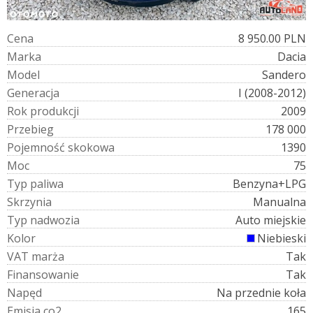
C
e
n
a
8 950.00 PLN
M
a
r
k
a
Dacia
M
o
d
e
l
Sandero
G
e
n
e
r
a
c
j
a
I (2008-2012)
R
o
k
p
r
o
d
u
k
c
j
i
2009
P
r
z
e
b
i
e
g
178 000
P
o
j
e
m
n
o
ś
ć
s
k
o
k
o
w
a
1390
M
o
c
75
T
y
p
p
a
l
i
w
a
Benzyna+LPG
S
k
r
z
y
n
i
a
Manualna
T
y
p
n
a
d
w
o
z
i
a
Auto miejskie
K
o
l
o
r
Niebieski
V
A
T
m
a
r
ż
a
Tak
F
i
n
a
n
s
o
w
a
n
i
e
Tak
N
a
p
ę
d
Na przednie koła
E
m
i
s
j
a
c
o
2
165