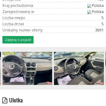
K
r
a
j
p
o
c
h
o
d
z
e
n
i
a
Polska
Z
a
r
e
j
e
s
t
r
o
w
a
n
y
w
Polska
L
i
c
z
b
a
m
i
e
j
s
c
5
L
i
c
z
b
a
d
r
z
w
i
5
U
n
i
k
a
l
n
y
n
u
m
e
r
o
f
e
r
t
y
3691
Zapytaj o pojazd
Ulotka