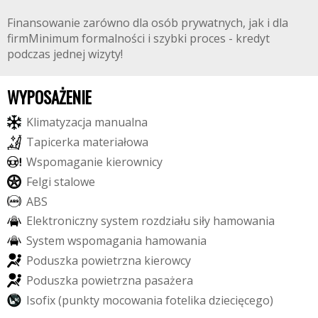
Finansowanie zarówno dla osób prywatnych, jak i dla
firmMinimum formalności i szybki proces - kredyt
podczas jednej wizyty!
WYPOSAŻENIE
K
l
i
m
a
t
y
z
a
c
j
a
m
a
n
u
a
l
n
a
T
a
p
i
c
e
r
k
a
m
a
t
e
r
i
a
ł
o
w
a
W
s
p
o
m
a
g
a
n
i
e
k
i
e
r
o
w
n
i
c
y
F
e
l
g
i
s
t
a
l
o
w
e
A
B
S
E
l
e
k
t
r
o
n
i
c
z
n
y
s
y
s
t
e
m
r
o
z
d
z
i
a
ł
u
s
i
ł
y
h
a
m
o
w
a
n
i
a
S
y
s
t
e
m
w
s
p
o
m
a
g
a
n
i
a
h
a
m
o
w
a
n
i
a
P
o
d
u
s
z
k
a
p
o
w
i
e
t
r
z
n
a
k
i
e
r
o
w
c
y
P
o
d
u
s
z
k
a
p
o
w
i
e
t
r
z
n
a
p
a
s
a
ż
e
r
a
I
s
o
f
i
x
(
p
u
n
k
t
y
m
o
c
o
w
a
n
i
a
f
o
t
e
l
i
k
a
d
z
i
e
c
i
ę
c
e
g
o
)