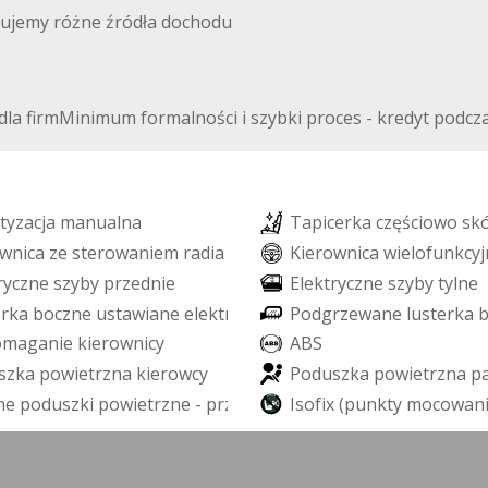
ujemy różne źródła dochodu
la firmMinimum formalności i szybki proces - kredyt podczas
t
y
z
a
c
j
a
m
a
n
u
a
l
n
a
T
a
p
i
c
e
r
k
a
c
z
ę
ś
c
i
o
w
o
s
k
w
n
i
c
a
z
e
s
t
e
r
o
w
a
n
i
e
m
r
a
d
i
a
K
i
e
r
o
w
n
i
c
a
w
i
e
l
o
f
u
n
k
c
y
j
r
y
c
z
n
e
s
z
y
b
y
p
r
z
e
d
n
i
e
E
l
e
k
t
r
y
c
z
n
e
s
z
y
b
y
t
y
l
n
e
e
r
k
a
b
o
c
z
n
e
u
s
t
a
w
i
a
n
e
e
l
e
k
t
r
y
c
z
n
i
e
P
o
d
g
r
z
e
w
a
n
e
l
u
s
t
e
r
k
a
o
m
a
g
a
n
i
e
k
i
e
r
o
w
n
i
c
y
A
B
S
s
z
k
a
p
o
w
i
e
t
r
z
n
a
k
i
e
r
o
w
c
y
P
o
d
u
s
z
k
a
p
o
w
i
e
t
r
z
n
a
p
n
e
p
o
d
u
s
z
k
i
p
o
w
i
e
t
r
z
n
e
-
p
r
z
ó
d
I
s
o
f
i
x
(
p
u
n
k
t
y
m
o
c
o
w
a
n