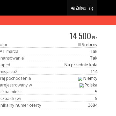
Zaloguj się
14 500
PLN
o
l
o
r
Srebrny
A
T
m
a
r
ż
a
Tak
i
n
a
n
s
o
w
a
n
i
e
Tak
N
a
p
ę
d
Na przednie koła
m
i
s
j
a
c
o
2
114
r
a
j
p
o
c
h
o
d
z
e
n
i
a
Niemcy
a
r
e
j
e
s
t
r
o
w
a
n
y
w
Polska
i
c
z
b
a
m
i
e
j
s
c
5
i
c
z
b
a
d
r
z
w
i
5
U
n
i
k
a
l
n
y
n
u
m
e
r
o
f
e
r
t
y
3684