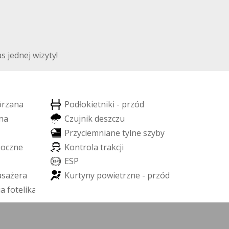
 jednej wizyty!
ó
r
z
a
n
a
P
o
d
ł
o
k
i
e
t
n
i
k
i
-
p
r
z
ó
d
n
a
C
z
u
j
n
i
k
d
e
s
z
c
z
u
P
r
z
y
c
i
e
m
n
i
a
n
e
t
y
l
n
e
s
z
y
b
y
b
o
c
z
n
e
K
o
n
t
r
o
l
a
t
r
a
k
c
j
i
E
S
P
a
s
a
ż
e
r
a
K
u
r
t
y
n
y
p
o
w
i
e
t
r
z
n
e
-
p
r
z
ó
d
i
a
f
o
t
e
l
i
k
a
d
z
i
e
c
i
ę
c
e
g
o
)