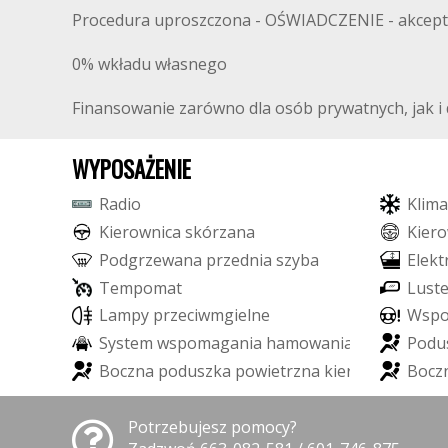
Procedura uproszczona - OŚWIADCZENIE - akcept
0% wkładu własnego
Finansowanie zarówno dla osób prywatnych, jak i d
WYPOSAŻENIE
R
a
d
i
o
K
l
i
m
a
K
i
e
r
o
w
n
i
c
a
s
k
ó
r
z
a
n
a
K
i
e
r
o
P
o
d
g
r
z
e
w
a
n
a
p
r
z
e
d
n
i
a
s
z
y
b
a
E
l
e
k
t
T
e
m
p
o
m
a
t
L
u
s
t
L
a
m
p
y
p
r
z
e
c
i
w
m
g
i
e
l
n
e
W
s
p
S
y
s
t
e
m
w
s
p
o
m
a
g
a
n
i
a
h
a
m
o
w
a
n
i
a
P
o
d
u
B
o
c
z
n
a
p
o
d
u
s
z
k
a
p
o
w
i
e
t
r
z
n
a
k
i
e
r
o
w
c
y
B
o
c
z
Potrzebujesz pomocy?