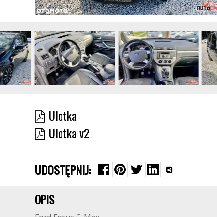
Ulotka
Ulotka v2
UDOSTĘPNIJ:
OPIS
Ford Focus C-Max