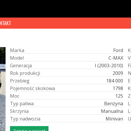
NTAKT
M
a
r
k
a
Ford
K
M
o
d
e
l
C-MAX
V
G
e
n
e
r
a
c
j
a
I (2003-2010)
F
R
o
k
p
r
o
d
u
k
c
j
i
2009
P
r
z
e
b
i
e
g
184 000
E
P
o
j
e
m
n
o
ś
ć
s
k
o
k
o
w
a
1798
K
M
o
c
125
Z
T
y
p
p
a
l
i
w
a
Benzyna
L
S
k
r
z
y
n
i
a
Manualna
L
T
y
p
n
a
d
w
o
z
i
a
Minivan
Zapytaj o pojazd