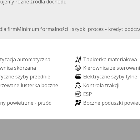
ujemy różne źródła dochodu
la firmMinimum formalności i szybki proces - kredyt podczas
t
y
z
a
c
j
a
a
u
t
o
m
a
t
y
c
z
n
a
T
a
p
i
c
e
r
k
a
m
a
t
e
r
i
a
ł
o
w
a
w
n
i
c
a
s
k
ó
r
z
a
n
a
K
i
e
r
o
w
n
i
c
a
z
e
s
t
e
r
o
w
a
n
i
r
y
c
z
n
e
s
z
y
b
y
p
r
z
e
d
n
i
e
E
l
e
k
t
r
y
c
z
n
e
s
z
y
b
y
t
y
l
n
e
r
z
e
w
a
n
e
l
u
s
t
e
r
k
a
b
o
c
z
n
e
K
o
n
t
r
o
l
a
t
r
a
k
c
j
i
E
S
P
n
y
p
o
w
i
e
t
r
z
n
e
-
p
r
z
ó
d
B
o
c
z
n
e
p
o
d
u
s
z
k
i
p
o
w
i
e
t