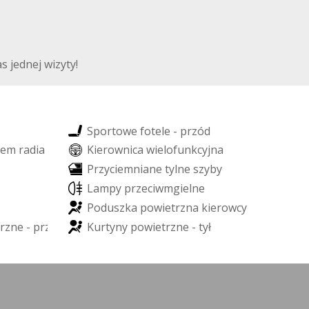
 jednej wizyty!
S
p
o
r
t
o
w
e
f
o
t
e
l
e
-
p
r
z
ó
d
e
m
r
a
d
i
a
K
i
e
r
o
w
n
i
c
a
w
i
e
l
o
f
u
n
k
c
y
j
n
a
P
r
z
y
c
i
e
m
n
i
a
n
e
t
y
l
n
e
s
z
y
b
y
L
a
m
p
y
p
r
z
e
c
i
w
m
g
i
e
l
n
e
P
o
d
u
s
z
k
a
p
o
w
i
e
t
r
z
n
a
k
i
e
r
o
w
c
y
r
z
n
e
-
p
r
z
ó
d
K
u
r
t
y
n
y
p
o
w
i
e
t
r
z
n
e
-
t
y
ł