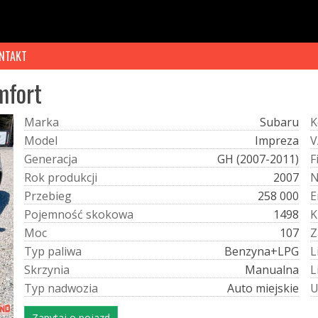
NTAKT
mfort
M
a
r
k
a
Subaru
K
M
o
d
e
l
Impreza
V
G
e
n
e
r
a
c
j
a
GH (2007-2011)
F
R
o
k
p
r
o
d
u
k
c
j
i
2007
P
r
z
e
b
i
e
g
258 000
E
P
o
j
e
m
n
o
ś
ć
s
k
o
k
o
w
a
1498
K
M
o
c
107
Z
T
y
p
p
a
l
i
w
a
Benzyna+LPG
L
S
k
r
z
y
n
i
a
Manualna
L
T
y
p
n
a
d
w
o
z
i
a
Auto miejskie
Zapytaj o pojazd