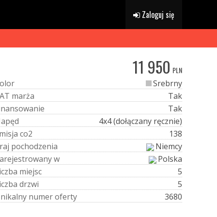
Zaloguj się
11 950
PLN
o
l
o
r
Srebrny
A
T
m
a
r
ż
a
Tak
i
n
a
n
s
o
w
a
n
i
e
Tak
N
a
p
ę
d
4x4 (dołączany ręcznie)
m
i
s
j
a
c
o
2
138
r
a
j
p
o
c
h
o
d
z
e
n
i
a
Niemcy
a
r
e
j
e
s
t
r
o
w
a
n
y
w
Polska
i
c
z
b
a
m
i
e
j
s
c
5
i
c
z
b
a
d
r
z
w
i
5
U
n
i
k
a
l
n
y
n
u
m
e
r
o
f
e
r
t
y
3680