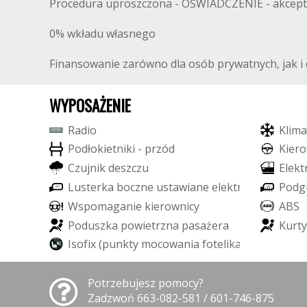
Procedura uproszczona - OŚWIADCZENIE - akcept
0% wkładu własnego
Finansowanie zarówno dla osób prywatnych, jak i d
WYPOSAŻENIE
R
a
d
i
o
K
l
i
m
a
P
o
d
ł
o
k
i
e
t
n
i
k
i
-
p
r
z
ó
d
K
i
e
r
o
C
z
u
j
n
i
k
d
e
s
z
c
z
u
E
l
e
k
t
L
u
s
t
e
r
k
a
b
o
c
z
n
e
u
s
t
a
w
i
a
n
e
e
l
e
k
t
r
y
c
z
n
i
e
P
o
d
g
W
s
p
o
m
a
g
a
n
i
e
k
i
e
r
o
w
n
i
c
y
A
B
S
P
o
d
u
s
z
k
a
p
o
w
i
e
t
r
z
n
a
p
a
s
a
ż
e
r
a
K
u
r
t
y
I
s
o
f
i
x
(
p
u
n
k
t
y
m
o
c
o
w
a
n
i
a
f
o
t
e
l
i
k
a
d
z
i
e
c
i
ę
c
e
g
o
)
Potrzebujesz pomocy?
Zadzwoń 663-082-581 / 601-746-875