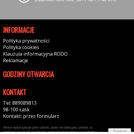
INFORMACJE
Polityka prywatności
Polityka cookies
Klauzula informacyjna RODO
Reklamacje
GODZINY OTWARCIA
KONTAKT
Tel: 889089813
98-100 Łask
Kontakt: przez formularz
Serwis wykorzystuje pliki cookies. Jeżeli nie blokujesz plików, to
Zamknij
zgadzasz się na ich użycie oraz zapisywanie w pamięci urządzenia.