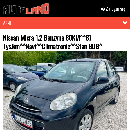
Zaloguj się
MENU
Nissan Micra 1.2 Benzyna 80KM^^87
Tys.km^^Navi^^Climatronic^^Stan BDB^