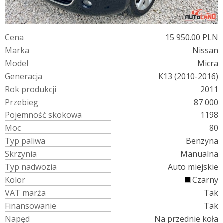
C
e
n
a
15 950.00 PLN
M
a
r
k
a
Nissan
M
o
d
e
l
Micra
G
e
n
e
r
a
c
j
a
K13 (2010-2016)
R
o
k
p
r
o
d
u
k
c
j
i
2011
P
r
z
e
b
i
e
g
87 000
P
o
j
e
m
n
o
ś
ć
s
k
o
k
o
w
a
1198
M
o
c
80
T
y
p
p
a
l
i
w
a
Benzyna
S
k
r
z
y
n
i
a
Manualna
T
y
p
n
a
d
w
o
z
i
a
Auto miejskie
K
o
l
o
r
Czarny
V
A
T
m
a
r
ż
a
Tak
F
i
n
a
n
s
o
w
a
n
i
e
Tak
N
a
p
ę
d
Na przednie koła