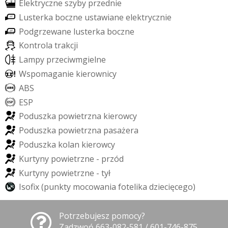
E
l
e
k
t
r
y
c
z
n
e
s
z
y
b
y
p
r
z
e
d
n
i
e
L
u
s
t
e
r
k
a
b
o
c
z
n
e
u
s
t
a
w
i
a
n
e
e
l
e
k
t
r
y
c
z
n
i
e
P
o
d
g
r
z
e
w
a
n
e
l
u
s
t
e
r
k
a
b
o
c
z
n
e
K
o
n
t
r
o
l
a
t
r
a
k
c
j
i
L
a
m
p
y
p
r
z
e
c
i
w
m
g
i
e
l
n
e
W
s
p
o
m
a
g
a
n
i
e
k
i
e
r
o
w
n
i
c
y
A
B
S
E
S
P
P
o
d
u
s
z
k
a
p
o
w
i
e
t
r
z
n
a
k
i
e
r
o
w
c
y
P
o
d
u
s
z
k
a
p
o
w
i
e
t
r
z
n
a
p
a
s
a
ż
e
r
a
P
o
d
u
s
z
k
a
k
o
l
a
n
k
i
e
r
o
w
c
y
K
u
r
t
y
n
y
p
o
w
i
e
t
r
z
n
e
-
p
r
z
ó
d
K
u
r
t
y
n
y
p
o
w
i
e
t
r
z
n
e
-
t
y
ł
I
s
o
f
x
(
p
u
n
k
t
y
m
o
c
o
w
a
n
i
a
f
o
t
e
l
i
k
a
d
z
i
e
c
i
ę
c
e
g
o
)
Potrzebujesz pomocy?
Zadzwoń 663-082-581 / 601-746-875