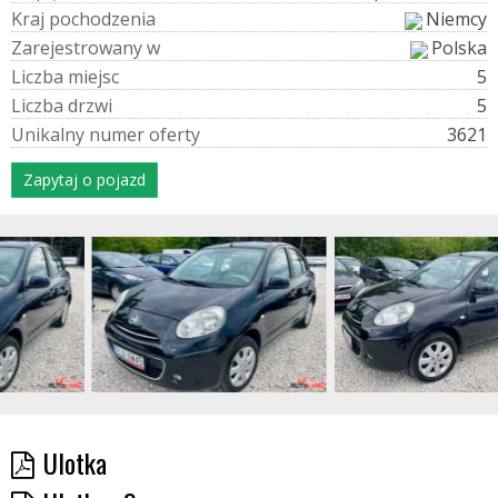
K
r
a
j
p
o
c
h
o
d
z
e
n
i
a
Niemcy
Z
a
r
e
j
e
s
t
r
o
w
a
n
y
w
Polska
L
i
c
z
b
a
m
i
e
j
s
c
5
L
i
c
z
b
a
d
r
z
w
i
5
U
n
i
k
a
l
n
y
n
u
m
e
r
o
f
e
r
t
y
3621
Zapytaj o pojazd
Ulotka