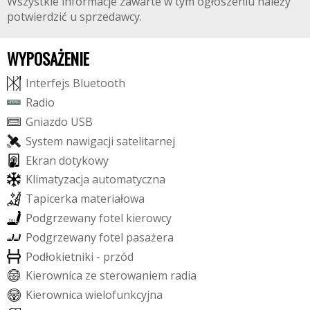
Wszystkie informacje zawarte w tym ogłoszeniu należy
potwierdzić u sprzedawcy.
WYPOSAŻENIE
I
n
t
e
r
f
e
j
s
B
l
u
e
t
o
o
t
h
R
a
d
i
o
G
n
i
a
z
d
o
U
S
B
S
y
s
t
e
m
n
a
w
i
g
a
c
j
i
s
a
t
e
l
i
t
a
r
n
e
j
E
k
r
a
n
d
o
t
y
k
o
w
y
K
l
i
m
a
t
y
z
a
c
j
a
a
u
t
o
m
a
t
y
c
z
n
a
T
a
p
i
c
e
r
k
a
m
a
t
e
r
i
a
ł
o
w
a
P
o
d
g
r
z
e
w
a
n
y
f
o
t
e
l
k
i
e
r
o
w
c
y
P
o
d
g
r
z
e
w
a
n
y
f
o
t
e
l
p
a
s
a
ż
e
r
a
P
o
d
ł
o
k
i
e
t
n
i
k
i
-
p
r
z
ó
d
K
i
e
r
o
w
n
i
c
a
z
e
s
t
e
r
o
w
a
n
i
e
m
r
a
d
i
a
K
i
e
r
o
w
n
i
c
a
w
i
e
l
o
f
u
n
k
c
y
j
n
a