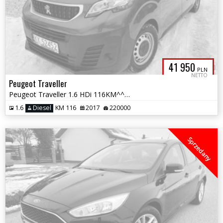
41 950
PLN
NETTO
Peugeot Traveller
Peugeot Traveller 1.6 HDi 116KM^^Salon Polska^^FVAT23%^^Climatronic^^9
1.6
Diesel
KM 116
2017
220000
Sprzedany