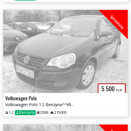
Sprzedany
5 500
PLN
Volkswagen Polo
Volkswagen Polo 1.2 Benzyna^^Klimatyzacja^^Stan Tech.BDB^^2006 rok^^
1.2
Benzyna
2006
215000