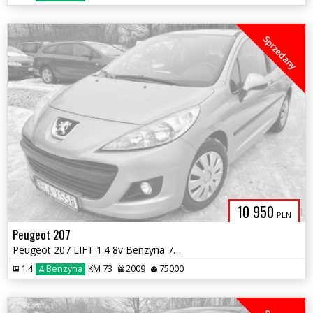
Sprzedany
10 950
PLN
Peugeot 207
Peugeot 207 LIFT 1.4 8v Benzyna 73KM^^75 Tys.km!^^Klimatyzacja^^Serwis
1.4
Benzyna
KM 73
2009
75000