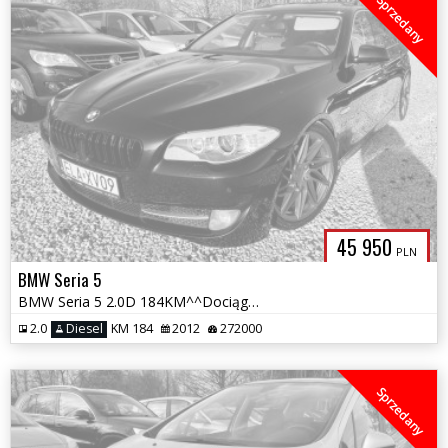
Sprzedany
45 950
PLN
BMW Seria 5
BMW Seria 5 2.0D 184KM^^Dociągi^^Bi-Xenon^^Head Up^^Navi^^Wyposazona^^
2.0
Diesel
KM 184
2012
272000
Sprzedany