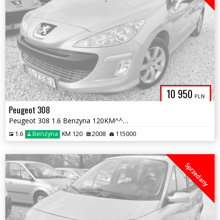
10 950
PLN
Peugeot 308
Peugeot 308 1.6 Benzyna 120KM^^115 Tys.km^^Salon Polska ^^Klimatronic^
TOLANDLASK
1.6
Benzyna
KM 120
2008
115000
Sprzedany