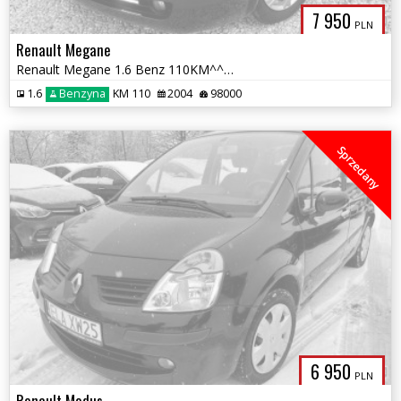
7 950
PLN
Renault Megane
Renault Megane 1.6 Benz 110KM^^98Tys.km^^Klimatyzacja^^serwis^^Stan BD
1.6
Benzyna
KM 110
2004
98000
Sprzedany
6 950
PLN
Renault Modus