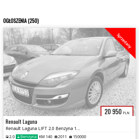
OGŁOSZENIA (250)
Sprzedany
20 950
PLN
Renault Laguna
Renault Laguna LIFT 2.0 Benzyna 140KM^^Climatronic^^150 Tys.km^^Stan B
2.0
Benzyna
KM 140
2011
150000