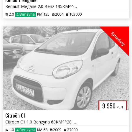
Renault Megane 2.0 Benz 135KM^^Automat^^103Tys.km^^Bogate Wyposażenie^
2.0
Benzyna
KM 135
2004
103000
Sprzedany
9 950
PLN
Citroën C1
Citroën C1 1.0 Benzyna 68KM^^28 Tys.km^^2009rok^^
1.0
Benzyna
KM 68
2009
27000