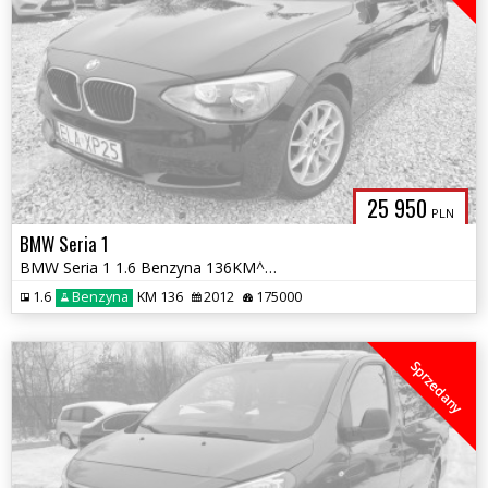
25 950
PLN
BMW Seria 1
BMW Seria 1 1.6 Benzyna 136KM^^Serwis^^175tys.km^^2012ok^^Stan BDB^^
1.6
Benzyna
KM 136
2012
175000
Sprzedany