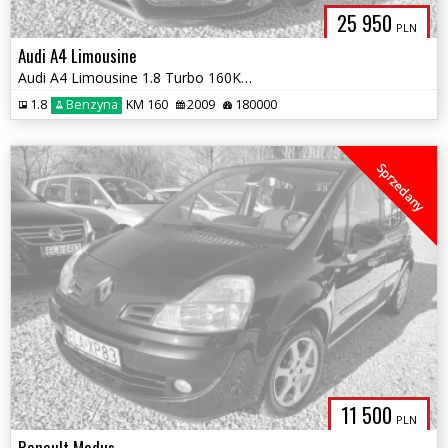
25 950
PLN
Audi A4 Limousine
Audi A4 Limousine 1.8 Turbo 160KM^^Automat^^Climatronic^^Bi-Xenon^^Sta
1.8
Benzyna
KM 160
2009
180000
Sprzedany
11 500
PLN
Renault Modus