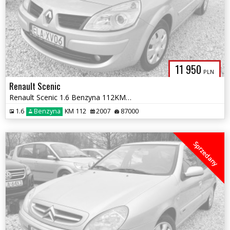
11 950
PLN
Renault Scenic
Renault Scenic 1.6 Benzyna 112KM^^Serwis do końca^^87 tys.km^^2007 rok
1.6
Benzyna
KM 112
2007
87000
Sprzedany