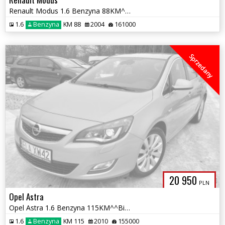
Renault Modus 1.6 Benzyna 88KM^^161 Tys.km^^2004r^^Klimatyzacja^^
1.6
Benzyna
KM 88
2004
161000
Sprzedany
20 950
PLN
Opel Astra
Opel Astra 1.6 Benzyna 115KM^^Bi-xenon^^155 Tys.km^^Nawigacja^^2011r^^
1.6
Benzyna
KM 115
2010
155000