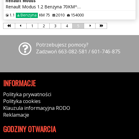
Renault Modus 1.2 Benzyna 70KM^^154 Tys.km^^2010r^^Klimatyzacja^^
1.1
Benzyna
KM 75
2010
154000
1
2
3
4
5
Potrzebujesz pomocy?
Zadzwoń 663-082-581 / 601-746-875
INFORMACJE
Polityka prywatności
Polityka cookies
Klauzula informacyjna RODO
Reklamacje
GODZINY OTWARCIA