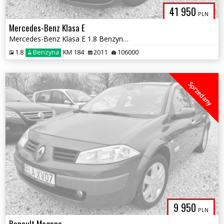
41 950
PLN
Mercedes-Benz Klasa E
Mercedes-Benz Klasa E 1.8 Benzyna 184KM^^Bi-xenon^^106 Tys.km^^Stan BD
1.8
Benzyna
KM 184
2011
106000
Sprzedany
9 950
PLN
Renault Megane