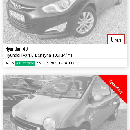
0
PLN
Hyundai i40
Hyundai i40 1.6 Benzyna 135KM^^117 Tys.km^^Navi^^Kamera^^Stan BDB^^201
1.6
Benzyna
KM 135
2012
117000
Sprzedany