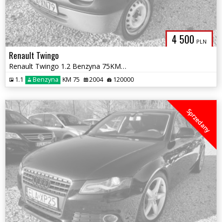
4 500
PLN
Renault Twingo
Renault Twingo 1.2 Benzyna 75KM^^126 tys.km^^2004rok^^BDB^
1.1
Benzyna
KM 75
2004
120000
Sprzedany