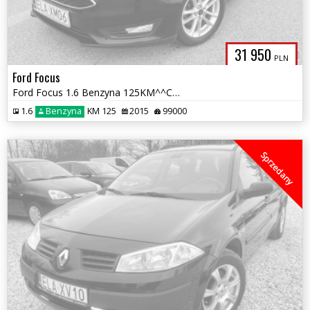
31 950
PLN
Ford Focus
Ford Focus 1.6 Benzyna 125KM^^Climatronic^^99 Tys.km^^2015r^^
1.6
Benzyna
KM 125
2015
99000
Sprzedany