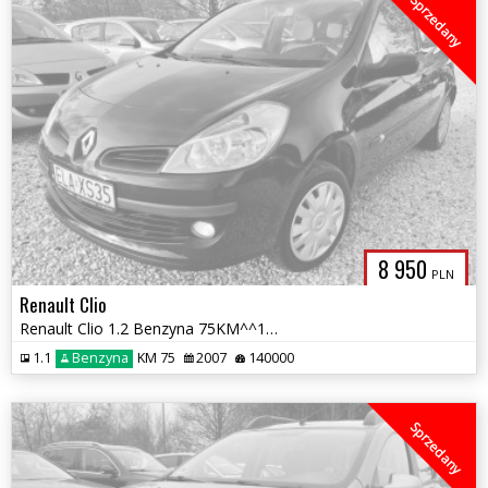
Sprzedany
8 950
PLN
Renault Clio
Renault Clio 1.2 Benzyna 75KM^^140 Tys.km^^Nowy rozrząd^^BDB^^Klima^^
1.1
Benzyna
KM 75
2007
140000
Sprzedany