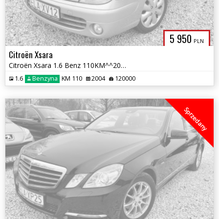
5 950
PLN
Citroën Xsara
Citroën Xsara 1.6 Benz 110KM^^2004r^^Klimatyzacja^^Serwisowany^^
1.6
Benzyna
KM 110
2004
120000
Sprzedany