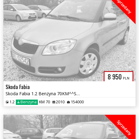
Sprzedany
8 950
PLN
Skoda Fabia
Skoda Fabia 1.2 Benzyna 70KM^^Salon Polska^^Klimatyzacja^^Jeden właści
1.2
Benzyna
KM 70
2010
154000
Sprzedany