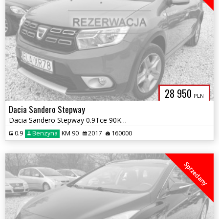
28 950
PLN
Dacia Sandero Stepway
Dacia Sandero Stepway 0.9Tce 90KM^^Nawigacja^^Półskóry^^Stan BDB^^2017
0.9
Benzyna
KM 90
2017
160000
Sprzedany