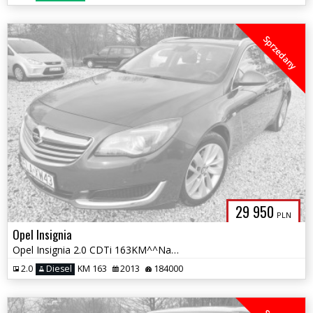
Sprzedany
29 950
PLN
Opel Insignia
Opel Insignia 2.0 CDTi 163KM^^Navi^^Xenon^^Automat^^Stan Bdb^^Oryginał
2.0
Diesel
KM 163
2013
184000